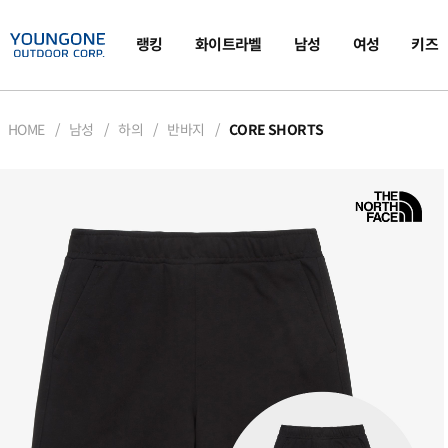
랭킹
화이트라벨
남성
여성
키즈
HOME
남성
하의
반바지
CORE SHORTS