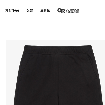
가방/용품
신발
브랜드