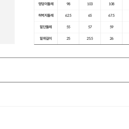
엉덩이둘레
98
103
108
허벅지둘레
62.5
65
67.5
밑단둘레
55
57
59
밑위길이
25
25.5
26