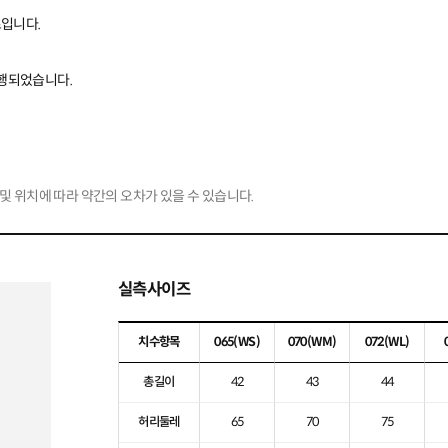
츠입니다.
진행되었습니다.
및 위치에 따라 약간의 오차가 있을 수 있습니다.
실측사이즈
치수항목
065
(WS)
070
(WM)
072
(WL)
총길이
42
43
44
허리둘레
65
70
75