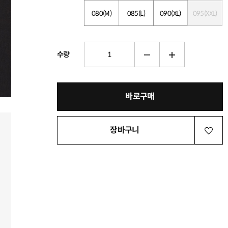
080(M)
085(L)
090(XL)
095(XXL)
수량
바로구매
장바구니