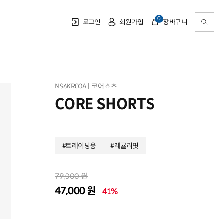
0
로그인
회원가입
장바구니
NS6KR00A
코어 쇼츠
CORE SHORTS
#트레이닝용
#레귤러핏
79,000 원
47,000 원
41%