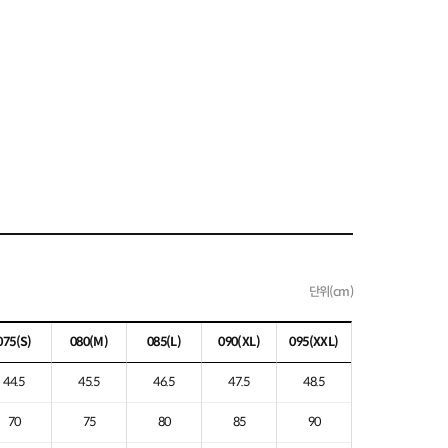
단위(cm)
075
(S)
080
(M)
085
(L)
090
(XL)
095
(XXL)
44.5
45.5
46.5
47.5
48.5
70
75
80
85
90