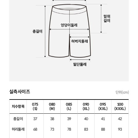
실측사이즈
단위(cm)
075
080
085
090
095
100
치수항목
(S)
(M)
(L)
(XL)
(XXL)
(XXXL)
총길이
37
38
39
40
41
42
허리둘레
68
73
78
83
88
93