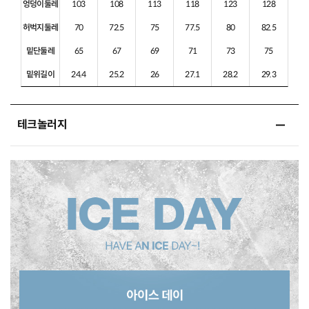
엉덩이둘레
103
108
113
118
123
128
허벅지둘레
70
72.5
75
77.5
80
82.5
밑단둘레
65
67
69
71
73
75
밑위길이
24.4
25.2
26
27.1
28.2
29.3
테크놀러지