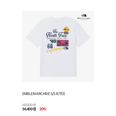
EMBLEM ARCHIVE S/S R/TEE
68,000 원
54,400 원
20
%