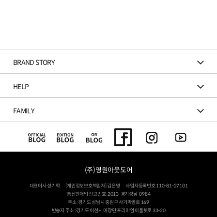
BRAND STORY
HELP
FAMILY
(주)영원아웃도어
대표이사 성기학
[개인정보보호책임자] 김은영
사업자등록번호 110-81-27101
통신판매업 신고번호: 2013-경기성남-0984
주소: 경기도 성남시 중원구 사기막골로 169
반송지 주소 : 경기도 이천시 마장면 프리미엄 아울렛로 33-20