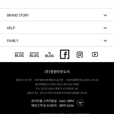
BRAND STORY
HELP
FAMILY
(주)영원아웃도어
대표이사 성기학
[개인정보보호책임자] 김은영
사업자등록번호 110-81-27101
통신판매업 신고번호: 2013-경기성남-0984
주소: 경기도 성남시 중원구 사기막골로 169
반송지 주소 : 경기도 이천시 마장면 프리미엄 아울렛로 33-20
온라인몰 고객지원실 :
1661-2894
매장고객 및 A/S문의 :
1899-2626