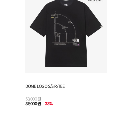
DOME LOGO S/S R/TEE
58,000 원
39,000 원
33
%