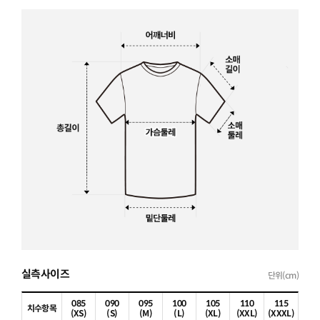
실측사이즈
단위(cm)
085
090
095
100
105
110
115
치수항목
(XS)
(S)
(M)
(L)
(XL)
(XXL)
(XXXL)