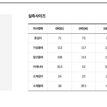
실측사이즈
치수항목
090
(S)
095
(M)
10
총길이
71
73
가슴둘레
112
117
1
밑단둘레
108
113
1
어깨너비
50.5
52
5
소매길이
24
25
소매둘레
38
39.5