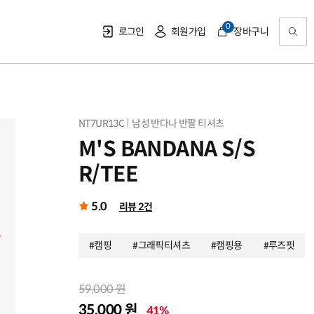
0
로그인
회원가입
장바구니
NT7UR13C
남성 반다나 반팔 티셔츠
M'S BANDANA S/S
R/TEE
5.0
리뷰 2건
#캠핑
#그래픽티셔츠
#캠핑용
#루즈핏
59,000 원
35,000 원
41%