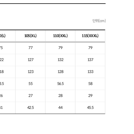
단위(cm)
0
(L)
105
(XL)
110
(XXL)
115
(XXXL)
75
77
79
79
22
127
132
137
18
123
128
133
3.5
55
56.5
58
26
27
28
29
41
42.5
44
45.5