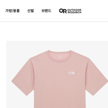
가방/용품
신발
브랜드