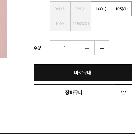
090(S)
095(M)
100(L)
105(XL)
110(XXL)
115(XXXL)
수량
바로구매
장바구니