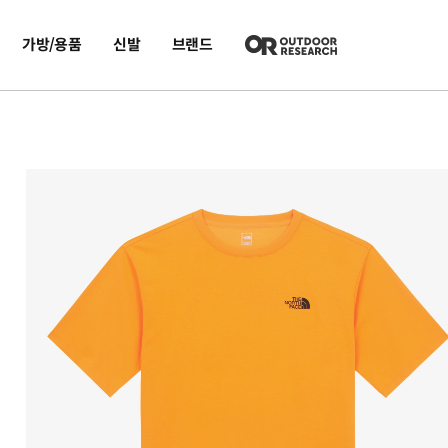
가방/용품
신발
브랜드