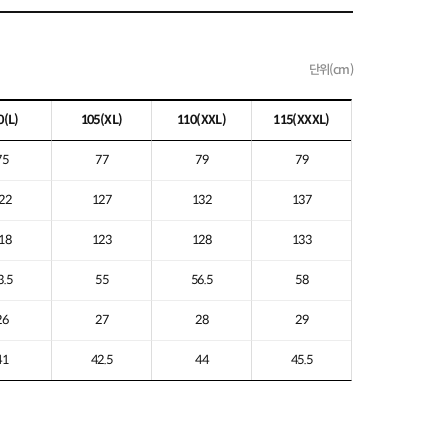
단위(cm)
0
(L)
105
(XL)
110
(XXL)
115
(XXXL)
75
77
79
79
22
127
132
137
18
123
128
133
3.5
55
56.5
58
26
27
28
29
41
42.5
44
45.5