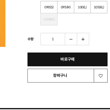
090(S)
095(M)
100(L)
105(XL)
110(XXL)
수량
바로구매
장바구니