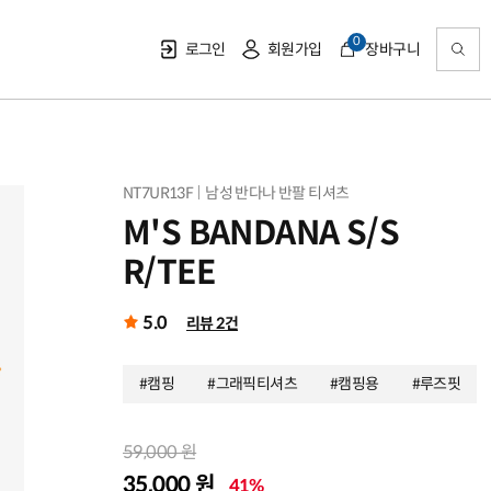
0
로그인
회원가입
장바구니
NT7UR13F
남성 반다나 반팔 티셔츠
M'S BANDANA S/S
R/TEE
5.0
리뷰 2건
#캠핑
#그래픽티셔츠
#캠핑용
#루즈핏
59,000 원
35,000 원
41%