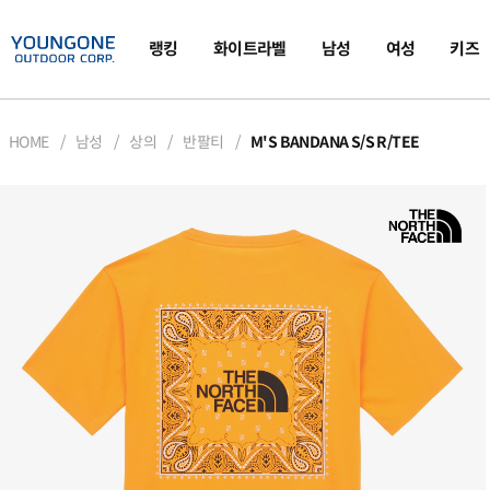
랭킹
화이트라벨
남성
여성
키즈
HOME
남성
상의
반팔티
M'S BANDANA S/S R/TEE