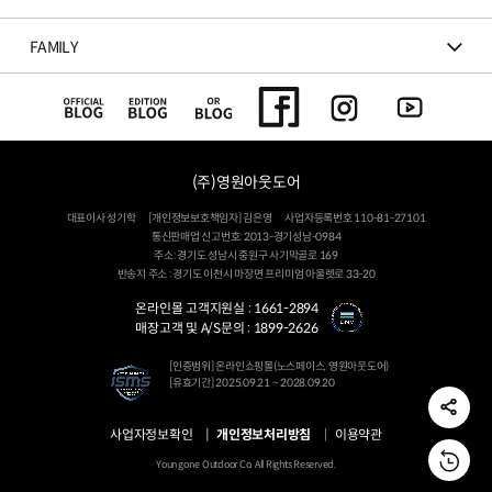
FAMILY
(주)영원아웃도어
대표이사 성기학
[개인정보보호책임자] 김은영
사업자등록번호 110-81-27101
통신판매업 신고번호: 2013-경기성남-0984
주소: 경기도 성남시 중원구 사기막골로 169
반송지 주소 : 경기도 이천시 마장면 프리미엄 아울렛로 33-20
온라인몰 고객지원실 :
1661-2894
매장고객 및 A/S문의 :
1899-2626
[인증범위] 온라인쇼핑몰(노스페이스, 영원아웃도어)
[유효기간] 2025.09.21 ~ 2028.09.20
사업자정보확인
개인정보처리방침
이용약관
Youngone Outdoor Co. All Rights Reserved.