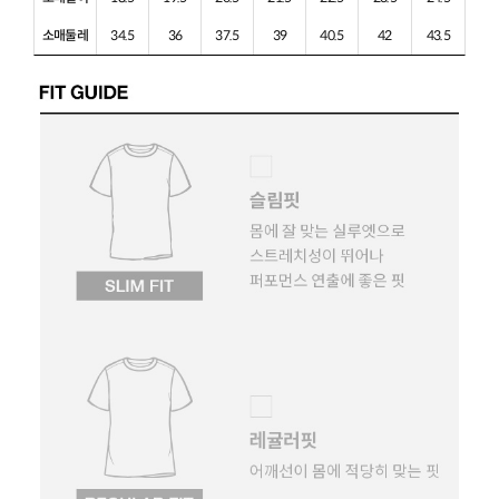
소매둘레
34.5
36
37.5
39
40.5
42
43.5