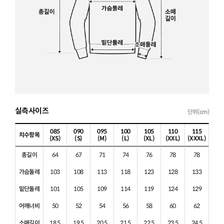
실측사이즈
단위(cm)
085
090
095
100
105
110
115
치수항목
(XS)
(S)
(M)
(L)
(XL)
(XXL)
(XXXL)
총길이
64
67
71
74
76
78
78
가슴둘레
103
108
113
118
123
128
133
밑단둘레
101
105
109
114
119
124
129
어깨너비
50
52
54
56
58
60
62
소매길이
18.5
19.5
20.5
21.5
22.5
23.5
24.5