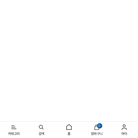
선명해지는 여름의 실루엣
일상과 아웃도어를 넘나드는 반소매 스타일
0
카테고리
검색
홈
장바구니
마이