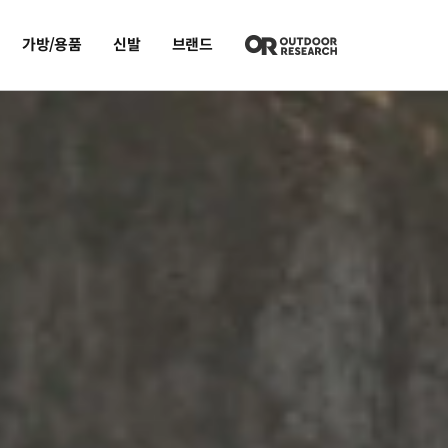
가방/용품
신발
브랜드