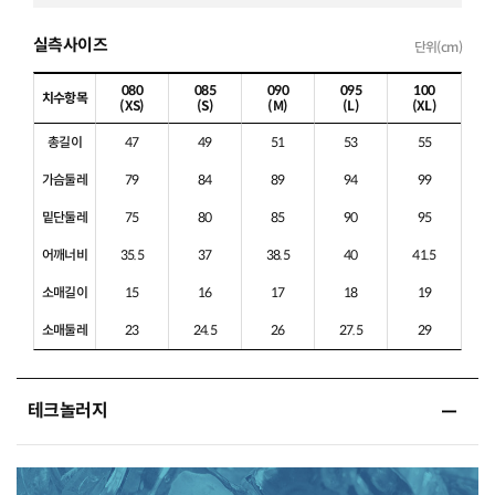
실측사이즈
단위(cm)
080
085
090
095
100
치수항목
(XS)
(S)
(M)
(L)
(XL)
총길이
47
49
51
53
55
가슴둘레
79
84
89
94
99
밑단둘레
75
80
85
90
95
어깨너비
35.5
37
38.5
40
41.5
소매길이
15
16
17
18
19
소매둘레
23
24.5
26
27.5
29
테크놀러지