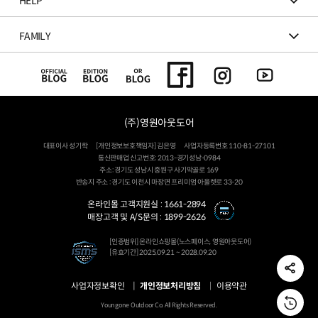
HELP
FAMILY
(주)영원아웃도어
대표이사 성기학
[개인정보보호책임자] 김은영
사업자등록번호 110-81-27101
통신판매업 신고번호: 2013-경기성남-0984
주소: 경기도 성남시 중원구 사기막골로 169
반송지 주소 : 경기도 이천시 마장면 프리미엄 아울렛로 33-20
온라인몰 고객지원실 :
1661-2894
매장고객 및 A/S문의 :
1899-2626
[인증범위] 온라인쇼핑몰(노스페이스, 영원아웃도어)
[유효기간] 2025.09.21 ~ 2028.09.20
사업자정보확인
개인정보처리방침
이용약관
Youngone Outdoor Co. All Rights Reserved.