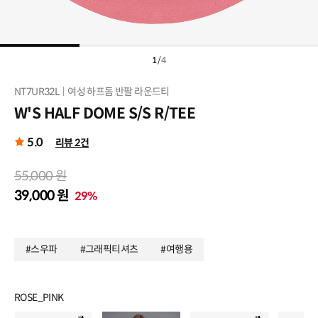
1
/
4
NT7UR32L
여성 하프돔 반팔 라운드티
W'S HALF DOME S/S R/TEE
5.0
리뷰 2건
55,000 원
39,000 원
29%
#스우파
#그래픽티셔츠
#여행용
ROSE_PINK