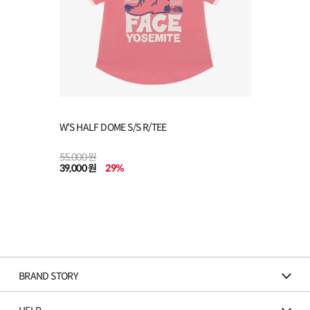
W'S HALF DOME S/S R/TEE
55,000 원
39,000 원
29
%
BRAND STORY