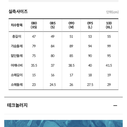
실측사이즈
단위(cm)
080
085
090
095
100
치수항목
(XS)
(S)
(M)
(L)
(XL)
총길이
47
49
51
53
55
가슴둘레
79
84
89
94
99
밑단둘레
75
80
85
90
95
어깨너비
35.5
37
38.5
40
41.5
소매길이
15
16
17
18
19
소매둘레
23
24.5
26
27.5
29
테크놀러지