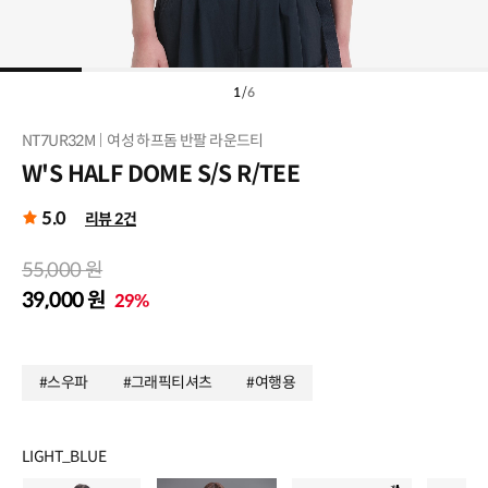
1
/
6
NT7UR32M
여성 하프돔 반팔 라운드티
W'S HALF DOME S/S R/TEE
5.0
리뷰 2건
55,000 원
39,000 원
29%
#스우파
#그래픽티셔츠
#여행용
LIGHT_BLUE