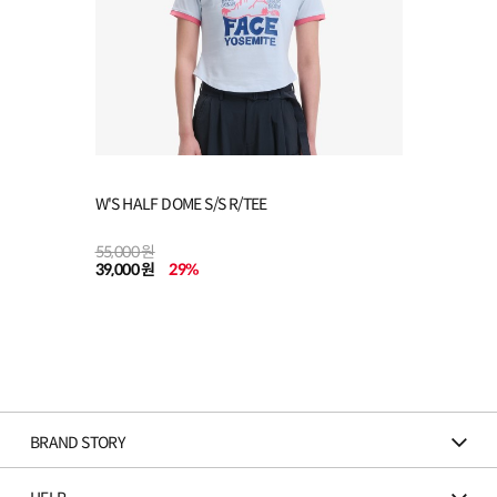
W'S HALF DOME S/S R/TEE
55,000 원
39,000 원
29
%
BRAND STORY