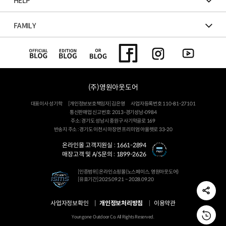
HELP
FAMILY
(주)영원아웃도어
대표이사 성기학
[개인정보보호책임자] 김은영
사업자등록번호 110-81-27101
통신판매업 신고번호: 2013-경기성남-0984
주소: 경기도 성남시 중원구 사기막골로 169
반송지 주소 : 경기도 이천시 마장면 프리미엄 아울렛로 33-20
온라인몰 고객지원실 :
1661-2894
매장고객 및 A/S문의 :
1899-2626
[인증범위] 온라인쇼핑몰(노스페이스, 영원아웃도어)
[유효기간] 2025.09.21 ~ 2028.09.20
사업자정보확인
개인정보처리방침
이용약관
Youngone Outdoor Co. All Rights Reserved.