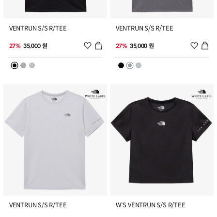
1
2
VENTRUN S/S R/TEE
VENTRUN S/S R/TEE
위시리스트 추가
위시리
27%
35,000 원
27%
35,000 원
3
4
VENTRUN S/S R/TEE
W'S VENTRUN S/S R/TEE