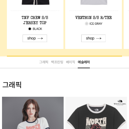
그래픽
백프린팅
베이직
에슬래저
그래픽