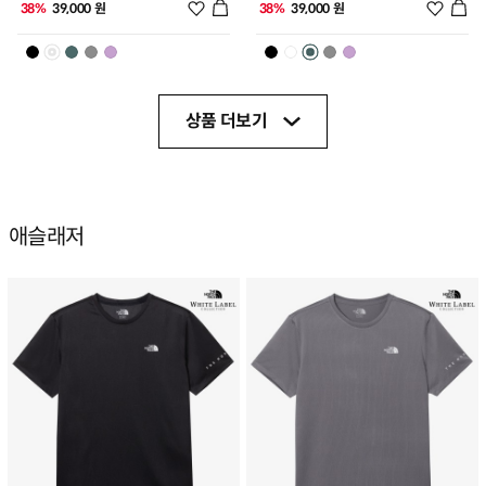
위시리스트 추가
위시리
38%
39,000 원
38%
39,000 원
상품 더보기
애슬래저