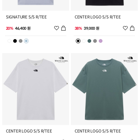
9
10
SIGNATURE S/S R/TEE
CENTER LOGO S/S R/TEE
위시리스트 추가
위시리
20%
46,400 원
38%
39,000 원
11
12
CENTER LOGO S/S R/TEE
CENTER LOGO S/S R/TEE