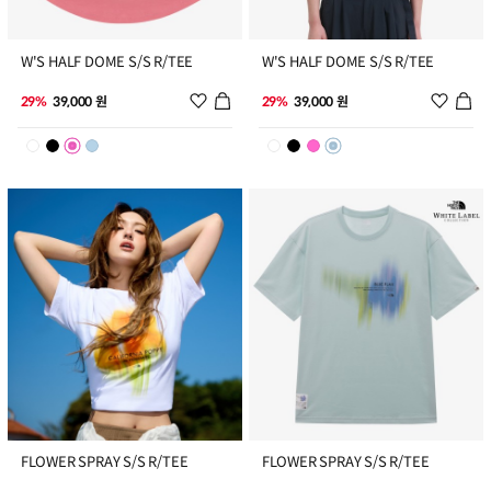
3
4
W'S HALF DOME S/S R/TEE
W'S HALF DOME S/S R/TEE
위시리스트 추가
위시리
29%
39,000 원
29%
39,000 원
5
6
FLOWER SPRAY S/S R/TEE
FLOWER SPRAY S/S R/TEE